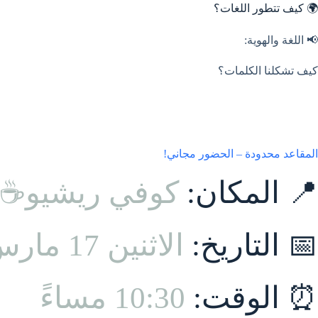
لتجاوز
🌍 كيف تتطور اللغات؟
لى
لمحتوى
📢 اللغة والهوية:
كيف تشكلنا الكلمات؟
المقاعد محدودة – الحضور مجاني!
📍 المكان:
كوفي ريشيو☕
📅 التاريخ:
الاثنين 17 مارس 2025
⏰ الوقت:
10:30 مساءً