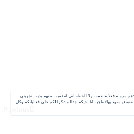
دهم مرونه فعلا ماندمت ولا للحظه اني انضميت معهم بديت تجربتي
اول
وض معهد بهالانتاجية انا احيكم جداا وشكرا لكم على فعالياتكم وكل
ممت
Previous