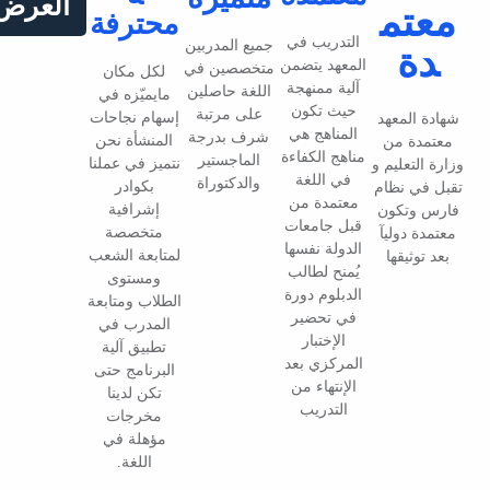
العرض
محترفة
دريب في
جميع المدربين
هد يتضمن
متخصصين في
لكل مكان
ة ممنهجة
اللغة حاصلين
مايميّزه في
ث تكون
على مرتبة
إسهام نجاحات
ناهج هي
شرف بدرجة
المنشأة نحن
ج الكفاءة
الماجستير
نتميز في عملنا
 اللغة
والدكتوراة
بكوادر
مدة من
إشرافية
 جامعات
متخصصة
لة نفسها
لمتابعة الشعب
نح لطالب
ومستوى
لوم دورة
الطلاب ومتابعة
 تحضير
المدرب في
لإختبار
تطبيق آلية
كزي بعد
البرنامج حتى
نتهاء من
تكن لدينا
تدريب
مخرجات
مؤهلة في
اللغة.