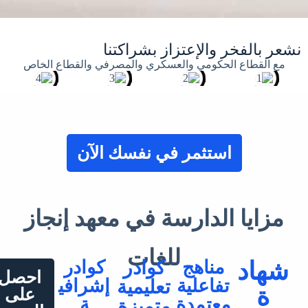
لإعتزاز بشراكتنا
ومي والعسكري والمصرفي والقطاع الخاص
ثمر في نفسك الآن
دارسة في معهد إنجاز
للغات
اهج
كوادر
كوادر
احصل
علية
إشرافي
تعليمية
على
تمدة
ة
متميزة