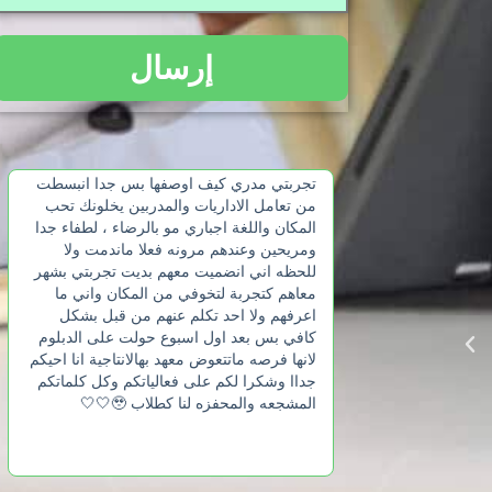
تجربتي مدري كيف اوصفها بس جدا انبسطت
اولاً المعهد ممتاز جدا 
من تعامل الاداريات والمدربين يخلونك تحب
التعليمية وعدد الساعات 
المكان واللغة اجباري مو بالرضاء ، لطفاء جدا
استمتعت معهم الإدارة و
ومريحين وعندهم مرونه فعلا ماندمت ولا
في البداية كان عندي ت
للحظه اني انضميت معهم بديت تجربتي بشهر
معاهم وتشجيعهم لنا ال
معاهم كتجربة لتخوفي من المكان واني ما
صارت ممتازة معهم فر
اعرفهم ولا احد تكلم عنهم من قبل بشكل
صار عندنا معاهد بهذه ا
كافي بس بعد اول اسبوع حولت على الدبلوم
لانها فرصه ماتتعوض معهد بهالانتاجية انا احيكم
جداا وشكرا لكم على فعالياتكم وكل كلماتكم
المشجعه والمحفزه لنا كطلاب 🥹🤍🤍